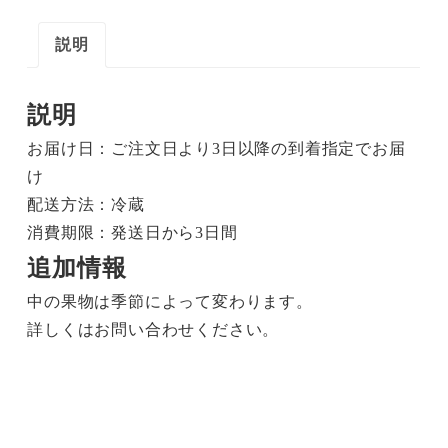
イ
ン
説明
ゼ
リ
説明
ー
お届け日：ご注文日より3日以降の到着指定でお届
（6
け
個
配送方法：冷蔵
入
消費期限：発送日から3日間
り）
追加情報
（要
冷
中の果物は季節によって変わります。
蔵）
詳しくはお問い合わせください。
個