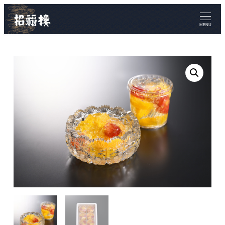
メ
イ
MENU
ン
コ
ン
テ
ン
ツ
へ
移
動