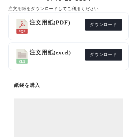
り
注文用紙をダウンロードしてご利用ください
め
ん
注文用紙(PDF)
ダウンロード
(45g)
の
詰
注文用紙(excel)
め
ダウンロード
合
わ
せ
紙袋を購入
個