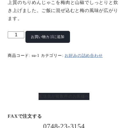
上質のちりめんじゃこを梅肉と山椒でしっとりと炊
き上げました。ご飯に混ぜ込むと梅の風味が広がり
ます。
き
お買い物カゴに追加
く
ら
商品コード:
su-1
カテゴリー:
お好みの詰め合わせ
げ
山
椒
煮
(100g)
配送先が複数件のお客様へ
（常
温）・
梅
FAXで注文する
ち
0748-23-3154