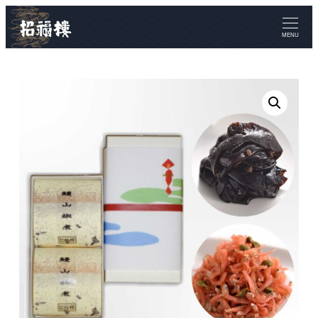
メ
イ
MENU
ン
コ
ン
テ
ン
ツ
へ
移
動