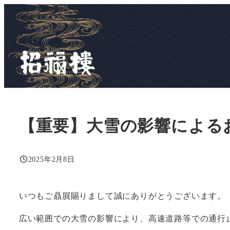
メ
イ
ン
コ
ン
テ
ン
ツ
【重要】大雪の影響による
へ
移
動
2025年2月8日
投稿日
いつもご贔屓賜りまして誠にありがとうございます。
広い範囲での大雪の影響により、高速道路等での通行