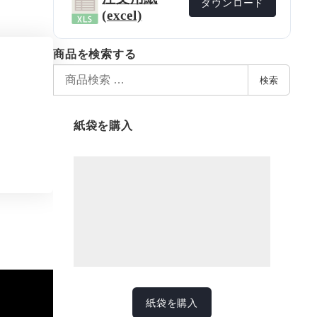
ダウンロード
(excel)
商品を検索する
検
検索
索
対
紙袋を購入
象
:
紙袋を購入